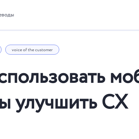
еводы
voice of the customer
использовать м
бы улучшить CX