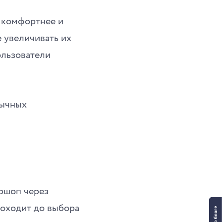
т комфортнее и
 увеличивать их
ользователи
бычных
ершоп через
доходит до выбора