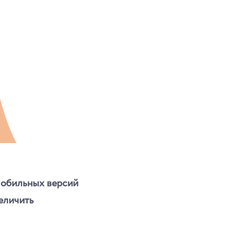
мобильных версий
еличить