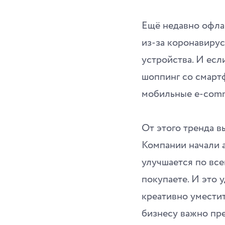
Ещё недавно офла
из-за коронавирус
устройства. И есл
шоппинг со смартф
мобильные e-comm
От этого тренда в
Компании начали а
улучшается по все
покупаете. И это 
креативно умести
бизнесу важно пр