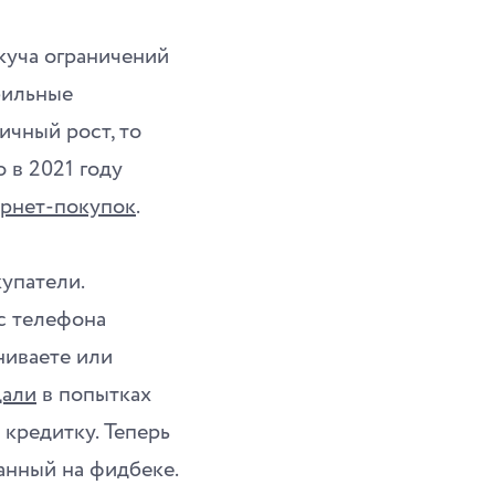
куча ограничений
бильные
ичный рост, то
 в 2021 году
ернет-покупок
.
упатели.
с телефона
ниваете или
дали
в попытках
кредитку. Теперь
анный на фидбеке.