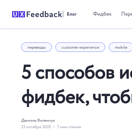
Фидбек
Пер
переводы
customer experience
mobile
5 способов 
фидбек, что
Даниэль Виленчук
23 октября 2020
7 мин чтения