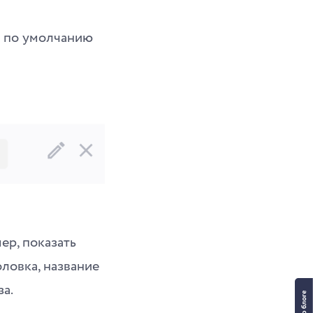
и по умолчанию
ер, показать
оловка, название
за.