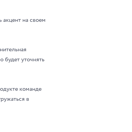
ь акцент на своем
лнительная
о будет уточнять
родукте команде
гружаться в