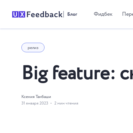
Фидбек
Пер
релиз
Big feature:
Ксения Танбаши
31 января 2023
2 мин чтения