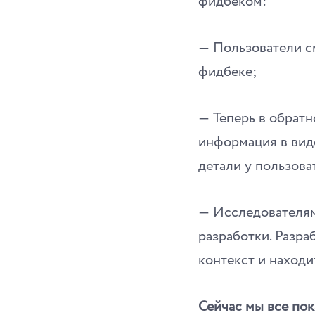
фидбеком:
― Пользователи см
фидбеке;
― Теперь в обратн
информация в вид
детали у пользоват
― Исследователям
разработки. Разр
контекст и находи
Сейчас мы все по