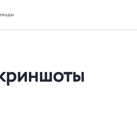
еводы
 скриншоты