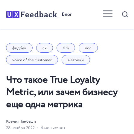
Menu toggle b
фидбек
cx
tlm
voc
voice of the customer
метрики
Что такое True Loyalty
Metric, или зачем бизнесу
еще одна метрика
Ксения Танбаши
28 ноября 2022
4 мин чтения