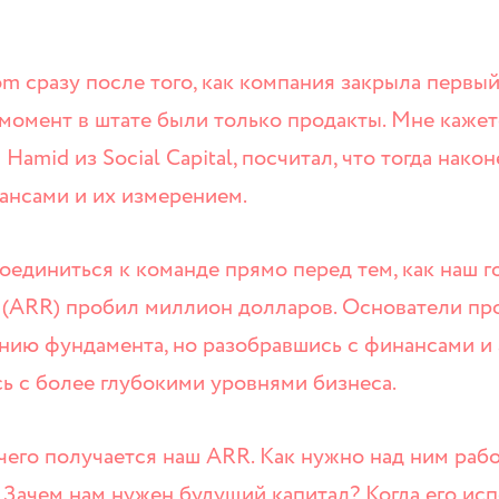
om сразу после того, как компания закрыла первы
 момент в штате были только продакты. Мне кажет
Hamid из Social Capital, посчитал, что тогда нако
ансами и их измерением.
единиться к команде прямо перед тем, как наш г
 (ARR) пробил миллион долларов. Основатели п
нию фундамента, но разобравшись с финансами и 
ь с более глубокими уровнями бизнеса.
чего получается наш ARR. Как нужно над ним рабо
 Зачем нам нужен будущий капитал? Когда его исп