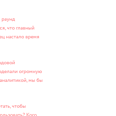
й раунд
ся, что главный
нец настало время
одовой
роделали огромную
аналитикой, мы бы
тать, чтобы
ользовать? Кого