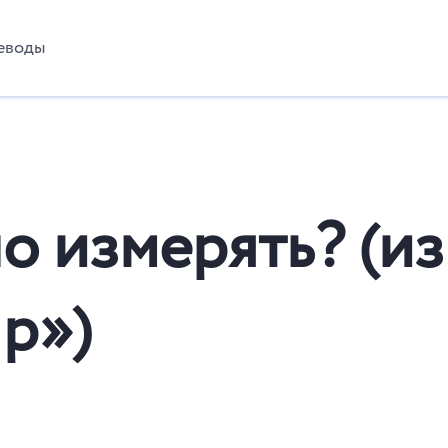
еводы
о измерять? (из
Up»)