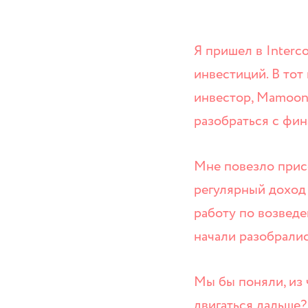
Я пришел в Interc
инвестиций. В тот
инвестор, Mamoon 
разобраться с фин
Мне повезло присо
регулярный доход
работу по возведе
начали разобралис
Мы бы поняли, из 
двигаться дальше?