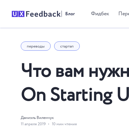
Фидбек
Пер
переводы
стартап
Что вам нужн
On Starting 
Даниэль Виленчук
11 апреля 2019
10 мин чтения