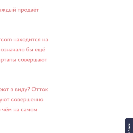
каждый продаёт
rcom находится на
 означало бы ещё
тартапы совершают
еют в виду? Отток
зуют совершенно
о чём на самом