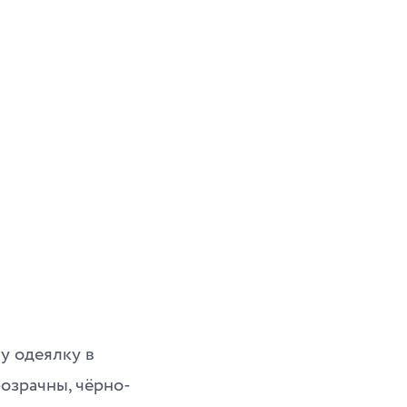
му одеялку в
озрачны, чёрно-