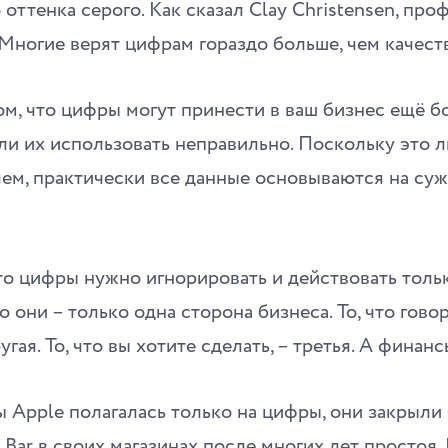
 оттенка серого. Как сказал Clay Christensen, про
«Многие верят цифрам гораздо больше, чем качес
ом, что цифры могут принести в ваш бизнес ещё 
ли их использовать неправильно. Поскольку это 
ачем, практически все данные основываются на су
что цифры нужно игнорировать и действовать тол
о они – только одна сторона бизнеса. То, что гово
угая. То, что вы хотите сделать, – третья. А финанс
ы Apple полагалась только на цифры, они закрыли
Bar в своих магазинах после многих лет простоя.