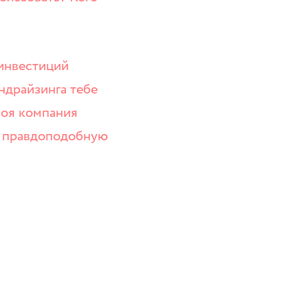
 инвестиций
ндрайзинга тебе
твоя компания
ве правдоподобную