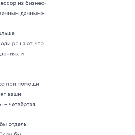
фессор из бизнес-
твенным данным».
больше
люди решают, что
ждениях и
ько при помощи
рят ваши
ы – четвёртая.
 бы отделы
 Если бы