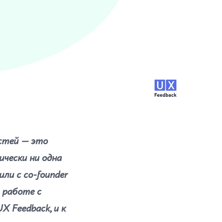
остей ― это
ически ни одна
ли с co-founder
 работе с
 Feedback, и к