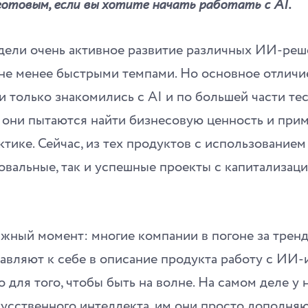
отовым, если вы хотите начать работать с AI.
дели очень активное развитие различных ИИ-реше
не менее быстрыми темпами. Но основное отличие
и только знакомились с AI и по большей части те
с они пытаются найти бизнесовую ценность и при
ктике. Сейчас, из тех продуктов с использование
ровальные, так и успешные проекты с капитализаци
ажный момент: многие компании в погоне за трендо
авляют к себе в описание продукта работу с ИИ
 для того, чтобы быть на волне. На самом деле у н
усственного интеллекта, им они просто дополняю