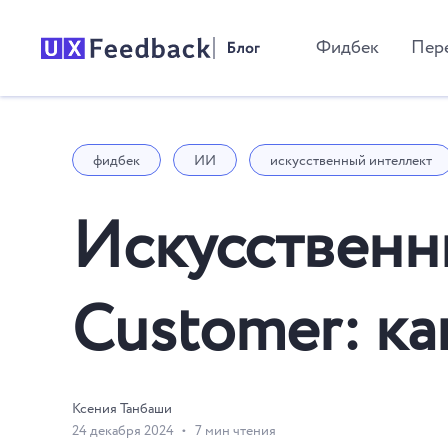
Фидбек
Пер
фидбек
ИИ
искусственный интеллект
Искусственны
Customer: ка
Ксения Танбаши
24 декабря 2024
7 мин чтения