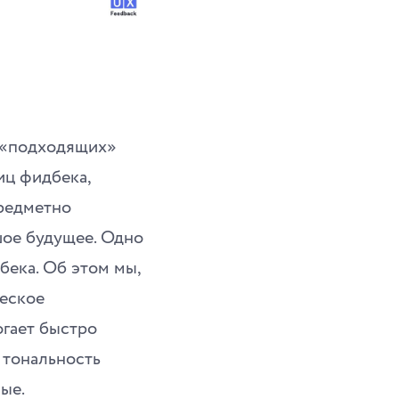
х «подходящих»
иц фидбека,
предметно
шое будущее. Одно
бека. Об этом мы,
ческое
огает быстро
 тональность
ые.