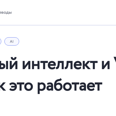
еводы
AI
й интеллект и V
к это работает