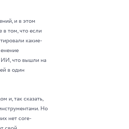
ний, и в этом
 в том, что если
стировали какие-
менение
м ИИ, что вышли на
ей в один
м и, так сказать,
-инструментами. Но
их нет core-
т свой