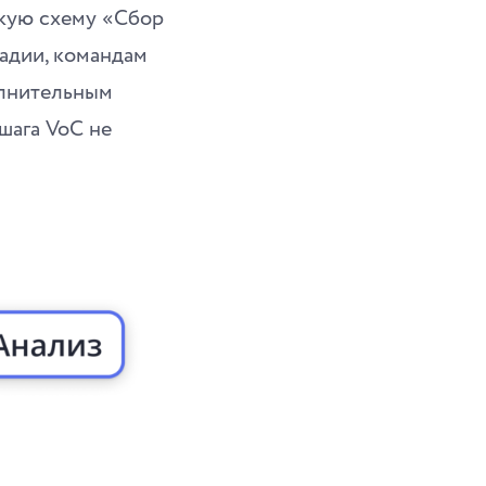
скую схему «Сбор
тадии, командам
олнительным
шага VoC не