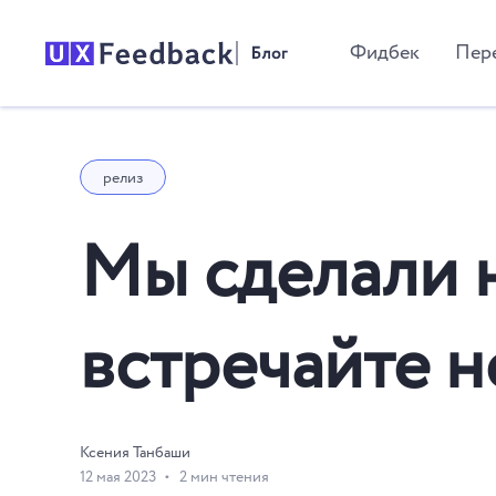
Фидбек
Пер
релиз
Мы сделали 
встречайте 
Ксения Танбаши
12 мая 2023
2 мин чтения