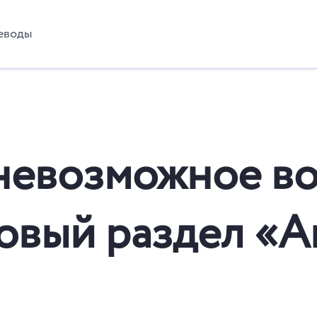
еводы
невозможное в
новый раздел «А