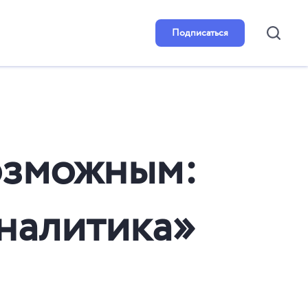
Подписаться
озможным:
налитика»