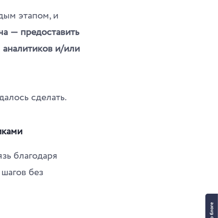
дым этапом, и
ча ― предоставить
я аналитиков и/или
далось сделать.
иками
язь благодаря
 шагов без