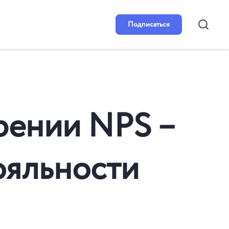
Подписаться
рении NPS –
ояльности