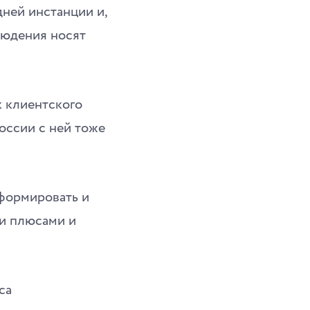
дней инстанции и,
людения носят
к клиентского
оссии с ней тоже
сформировать и
ми плюсами и
са