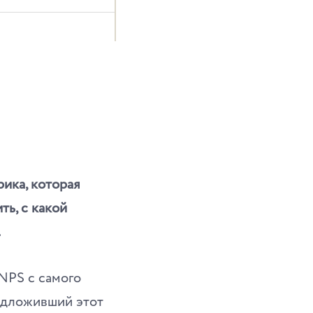
ика, которая
ть, с какой
.
NPS с самого
редложивший этот