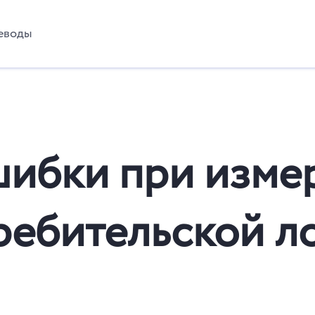
еводы
ибки при изме
ребительской л