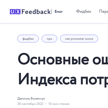
Фидбек
Пер
фидбек
nps
net promoter score
Основные ош
Индекса пот
Даниэль Виленчук
30 сентября 2022
10 мин чтения