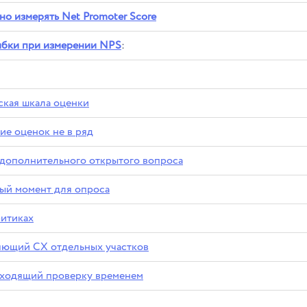
но измерять Net Promoter Score
ибки при измерении NPS
:
ская шкала оценки
е оценок не в ряд
 дополнительного открытого вопроса
ый момент для опроса
ритиках
яющий CX отдельных участков
оходящий проверку временем