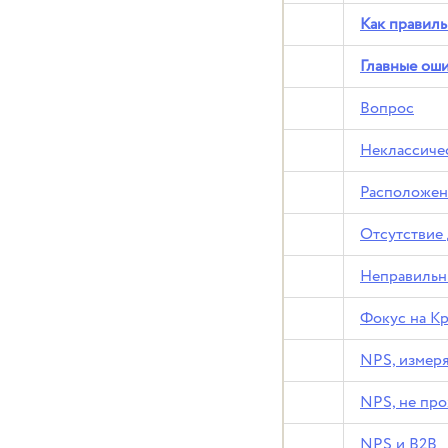
Как правиль
Главные ош
Вопрос
Неклассиче
Расположени
Отсутствие
Неправильн
Фокус на К
NPS, измер
NPS, не пр
NPS и B2B