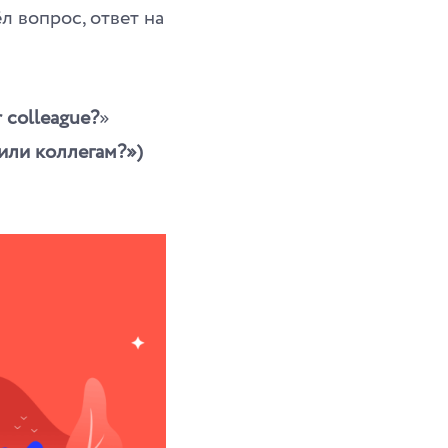
л вопрос, ответ на
r colleague?
»
или коллегам?»)