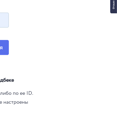
идбеке
либо по ее ID.
ые настроены