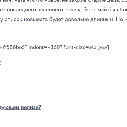
я начинать что-то новое, не закрыв старые дела. 
без последнего весеннего релиза. Этот май был бо
у список новшеств будет довольно длинным. Но 
r=»#586be5″ indent=»360″ font-size=»large»]
т
едующем релизе?