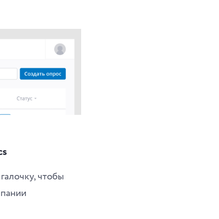
cs
галочку, чтобы
мпании