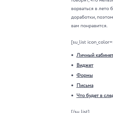
Говорят, что нельз
ворваться в лето 
доработки, поэтом
вам понравится.
[su_list icon_colo
Личный кабине
Виджет
Формы
Письма
Что будет в сл
[/su_list]