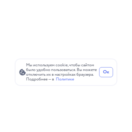
статье мы разберем, что такое LTV, как его
рассчитать, зачем он нужен бизнесу и какие
стратегии позволяют его у
Мы используем cookie, чтобы сайтом
было удобно пользоваться. Вы можете
Ок
отключить их в настройках браузера.
Подробнее — в
Политике
Политика конфиденциальности
Пользовательское соглашение