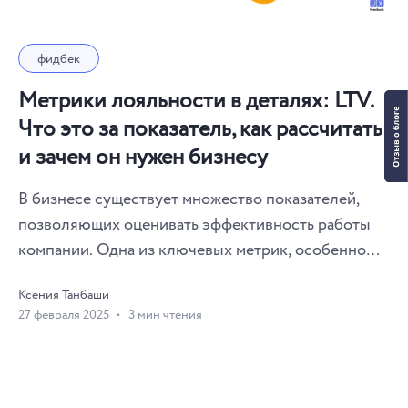
фидбек
Метрики лояльности в деталях: LTV.
Что это за показатель, как рассчитать
и зачем он нужен бизнесу
В бизнесе существует множество показателей,
позволяющих оценивать эффективность работы
компании. Одна из ключевых метрик, особенно
для команд, работающих с подписками,
Ксения Танбаши
повторными продажами и долгосрочными
27 февраля 2025
3 мин чтения
взаимоотношениями с клиентами, — LTV (Lifetime
Value). Этот показатель помогает определить,
какую сумму в среднем приносит один клиент за
весь период взаимодействия с брендом. В этой