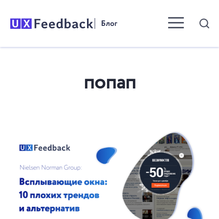
Menu toggle b
попап