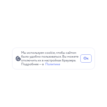
выполнять задание и ушёл с сайта со затаённой
злобой на
Мы используем cookie, чтобы сайтом
было удобно пользоваться. Вы можете
Ок
отключить их в настройках браузера.
Подробнее — в
Политике
Политика конфиденциальности
Пользовательское соглашение