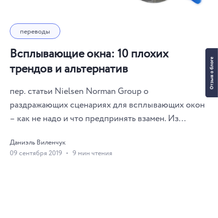
переводы
Всплывающие окна: 10 плохих
трендов и альтернатив
пер. статьи Nielsen Norman Group о
раздражающих сценариях для всплывающих окон
– как не надо и что предпринять взамен. Из
десятилетий исследований пользователей мы
Даниэль Виленчук
знаем, что им не нравятся «всплывашки» и
09 сентября 2019
9 мин чтения
модальные окна. Недавно мне напомнили об этом
во время очередного юзабилити-исследования.
Пытаясь выполнить задачу, пользователь бросил
свой телефон через стол, когда столкнулся с
несколькими поп-апами подряд. Он отказался