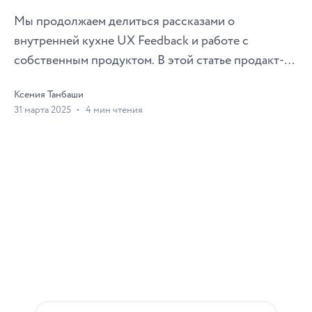
Мы продолжаем делиться рассказами о
внутренней кухне UX Feedback и работе с
собственным продуктом. В этой статье продакт-
менеджер Вика Макеева рассказала о том, как
Ксения Танбаши
проводить количественные исследования прямо
31 марта 2025
4 мин чтения
внутри продукта, и где они будут особенно
полезными. Проблематика У нас есть несколько
источников сбора фидбека, который мы заносим в
специальную таблицу. Затем этот бэклог мы
скорим по методологии RICE. Там мы оцениваем,
какому сегменту пользователей будет полезна та
или иная фича и как