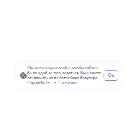
меняются каждый месяц. В этом тексте мы
расскажем, чем сервис-дизайн отличается от др
Мы используем cookie, чтобы сайтом
было удобно пользоваться. Вы можете
Ок
отключить их в настройках браузера.
Подробнее — в
Политике
Политика конфиденциальности
Пользовательское соглашение