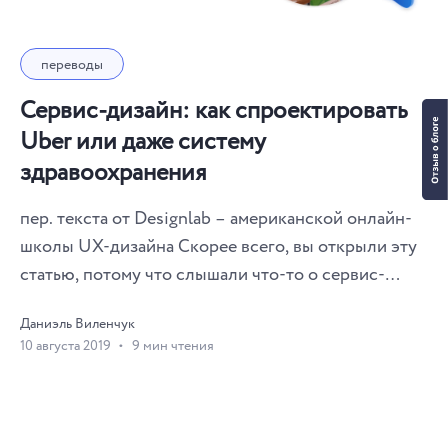
переводы
Сервис-дизайн: как спроектировать
Uber или даже систему
здравоохранения
пер. текста от Designlab – американской онлайн-
школы UX-дизайна Скорее всего, вы открыли эту
статью, потому что слышали что-то о сервис-
дизайне, но не полностью понимаете, что это.
Даниэль Виленчук
Отлично, тогда вы в нужном месте. Сегодня найти
10 августа 2019
9 мин чтения
свой путь в дизайне с его множеством
ответвлений и специализаций – само по себе
отдельная работа. А чтобы вы не расслаблялись,
предназначения профессий и тренды в индустрии