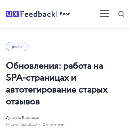
Menu toggle b
релиз
Обновления: работа на
SPA-страницах и
автотегирование старых
отзывов
Даниэль Виленчук
14 сентября 2020
2 мин чтения